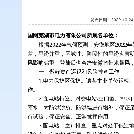
发布日期：2022-10-24
国网芜湖市电力有限公司所属各单位：
根据
2022
年气候预测，安徽地区
2022
年
差，旱涝并重，区域性、阶段性的旱涝灾害
风影响偏重，登陆后也会给安徽省带来暴风
一、做好资产巡视和风险排查工作
1.
电力保护区保护。请各主业单位运检
作。
2.
变电站特巡。对交电站
/
室门窗、排水
雨水；对防洪沙袋、防洪墙进行增补，保证
行试验，保证安全、正常发挥作用。
3.
配电站（室）排查。重点对处于低注